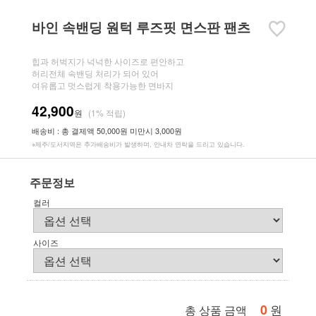
바인 속밴딩 원턱 루즈핏 면스판 팬츠
힙과 허벅지가 넉넉한 사이즈로 편안하고
허리전체 속밴딩 처리가 되어 있어
여유롭고 멋스럽게 착용가능한 면바지
42,900
원
(1% 적립)
배송비 : 총 결제액 50,000원 미만시 3,000원
※제주/도서지역은 추가배송비가 발생하며, 안내차 연락을 드리고 있습니다.
주문정보
컬러
사이즈
0
원
총 상품 금액