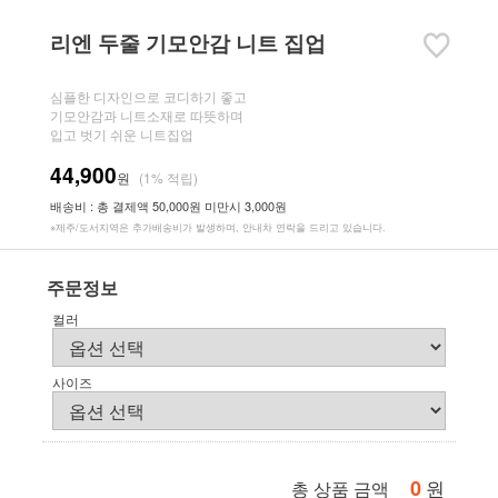
리엔 두줄 기모안감 니트 집업
심플한 디자인으로 코디하기 좋고
기모안감과 니트소재로 따뜻하며
입고 벗기 쉬운 니트집업
44,900
원
(1% 적립)
배송비 : 총 결제액 50,000원 미만시 3,000원
※제주/도서지역은 추가배송비가 발생하며, 안내차 연락을 드리고 있습니다.
주문정보
컬러
사이즈
0
원
총 상품 금액