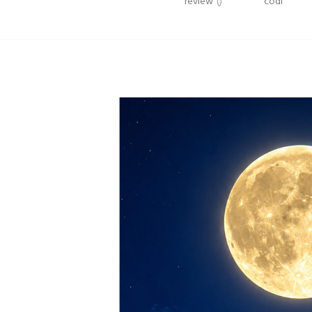
review
()
codi