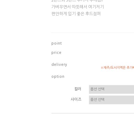
2온스와 5온스 두가지 두께감!!
가벼우면서 따뜻해서 여기저기
편안하게 입기 좋은 후드점퍼
p o i n t
p r i c e
d e l i v e r y
※제주/도서지역은 추가배
o p t i o n
컬러
사이즈