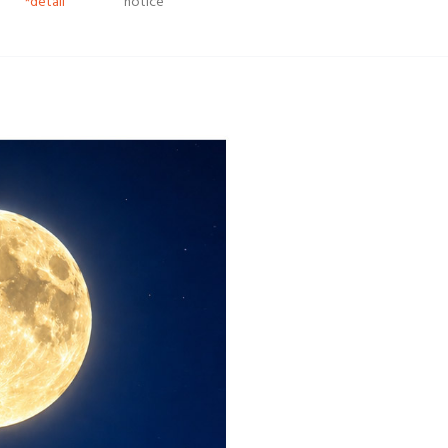
*detail
notice