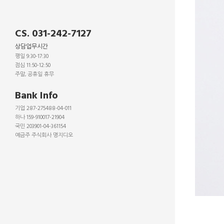
CS. 031-242-7127
상담업무시간
평일 9:30-17:30
점심 11:50-12:50
주말, 공휴일 휴무
_
Bank Info
기업 287-275488-04-011
하나 159-910017-21904
국민 203901-04-361154
예금주 주식회사 명지디오
_
_
_