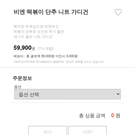
비엔 떡볶이 단추 니트 가디건
묵직한 두께감으로 따뜻하고
떡볶이 단추로 포인트 주기 좋은
세가지 컬러 니트 가디건
59,900
원
(1% 적립)
배송비 : 총 결제액 50,000원 미만시 3,000원
※제주/도서지역은 추가배송비가 발생하며, 안내차 연락을 드리고 있습니다.
주문정보
옵션
0
원
총 상품 금액
BUY
CART