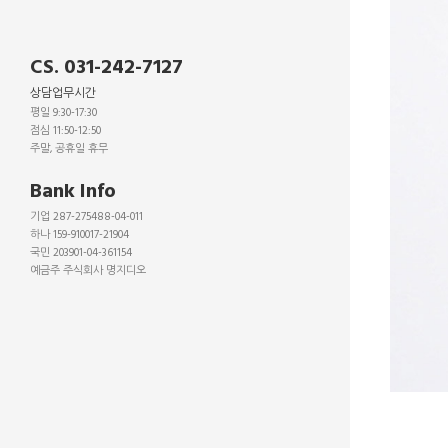
CS. 031-242-7127
상담업무시간
평일 9:30-17:30
점심 11:50-12:50
주말, 공휴일 휴무
_
Bank Info
기업 287-275488-04-011
하나 159-910017-21904
국민 203901-04-361154
예금주 주식회사 명지디오
_
_
_