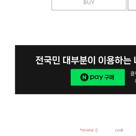
BUY
*review
()
codi