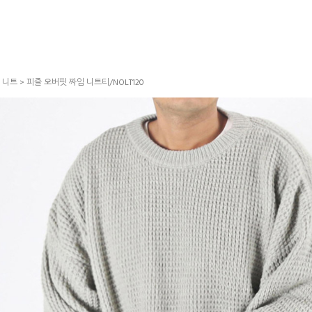
>
니트
> 피즐 오버핏 짜임 니트티/NOLT120