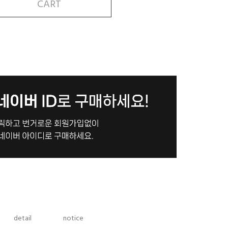
CART
detail
notice