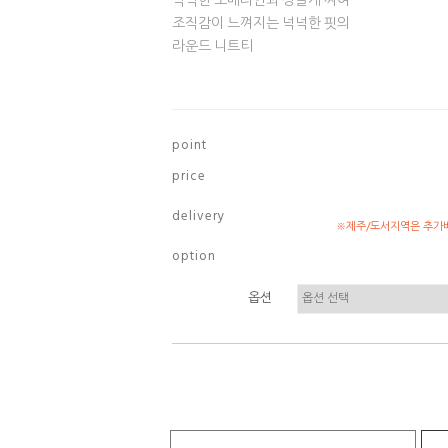
넉넉한 소매라인과 성글게 짜여
조직감이 느껴지는 넉넉한 핏의
라운드 니트티
p o i n t
p r i c e
d e l i v e r y
※제주/도서지역은 추가배
o p t i o n
옵션