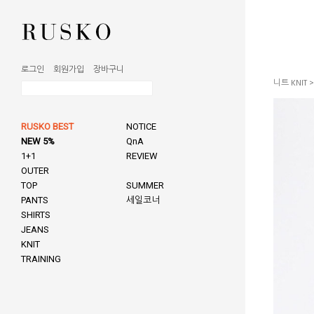
로그인
회원가입
장바구니
니트 KNIT
RUSKO BEST
NOTICE
NEW 5%
QnA
1+1
REVIEW
OUTER
TOP
SUMMER
PANTS
세일코너
SHIRTS
JEANS
KNIT
TRAINING