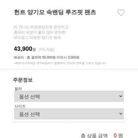
헌트 양기모 속밴딩 루즈핏 팬츠
티 안나는 히든밴딩으로 편안하고
종아리 부분이 붙지 않아 편안한
부드럽고 따뜻한 양기모 팬츠
43,900
원
(1% 적립)
배송비 : 총 결제액 50,000원 미만시 3,000원
※제주/도서지역은 추가배송비가 발생하며, 안내차 연락을 드리고 있습니다.
주문정보
컬러
사이즈
0
원
총 상품 금액