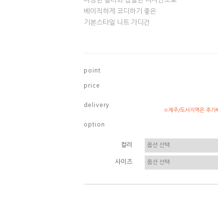
다양한 컬러와 심플한 디자인으로
베이직하게 코디하기 좋은
기본스타일 니트 가디건
p o i n t
p r i c e
d e l i v e r y
※제주/도서지역은 추가배
o p t i o n
컬러
사이즈