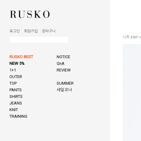
로그인
회원가입
장바구니
니트 KNIT
RUSKO BEST
NOTICE
NEW 5%
QnA
1+1
REVIEW
OUTER
TOP
SUMMER
PANTS
세일코너
SHIRTS
JEANS
KNIT
TRAINING