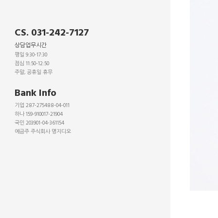
CS. 031-242-7127
상담업무시간
평일 9:30-17:30
점심 11:50-12:50
주말, 공휴일 휴무
_
Bank Info
기업 287-275488-04-011
하나 159-910017-21904
국민 203901-04-361154
예금주 주식회사 명지디오
_
_
_