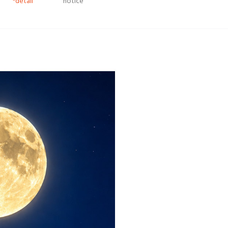
*detail
notice