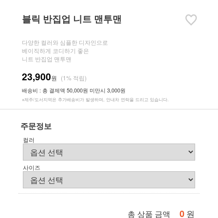
블릭 반집업 니트 맨투맨
다양한 컬러와 심플한 디자인으로
베이직하게 코디하기 좋은
니트 반집업 맨투맨
23,900
원
(1% 적립)
배송비 : 총 결제액 50,000원 미만시 3,000원
※제주/도서지역은 추가배송비가 발생하며, 안내차 연락을 드리고 있습니다.
주문정보
컬러
사이즈
0
원
총 상품 금액