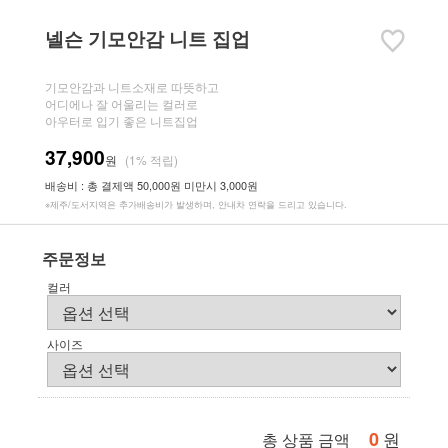
넬슨 기모안감 니트 집업
기모안감과 니트소재로 따뜻하고
어디에나 잘 어울리는 컬러로
아우터로 입기 좋은 니트집업
37,900
원
(1% 적립)
배송비 : 총 결제액 50,000원 미만시 3,000원
※제주/도서지역은 추가배송비가 발생하며, 안내차 연락을 드리고 있습니다.
주문정보
컬러
사이즈
0
원
총 상품 금액