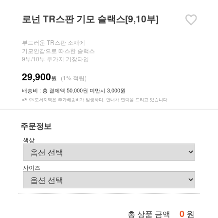
로넌 TR스판 기모 슬랙스[9,10부]
부드러운 TR스판 소재에
기모안감으로 따스한 슬랙스
9부/10부 두가지 기장타입
29,900
원
(1% 적립)
배송비 : 총 결제액 50,000원 미만시 3,000원
※제주/도서지역은 추가배송비가 발생하며, 안내차 연락을 드리고 있습니다.
주문정보
색상
사이즈
0
원
총 상품 금액