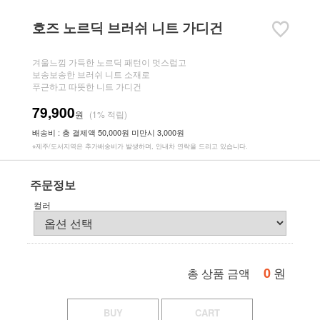
호즈 노르딕 브러쉬 니트 가디건
겨울느낌 가득한 노르딕 패턴이 멋스럽고
보송보송한 브러쉬 니트 소재로
푸근하고 따뜻한 니트 가디건
79,900
원
(1% 적립)
배송비 : 총 결제액 50,000원 미만시 3,000원
※제주/도서지역은 추가배송비가 발생하며, 안내차 연락을 드리고 있습니다.
주문정보
컬러
0
원
총 상품 금액
BUY
CART