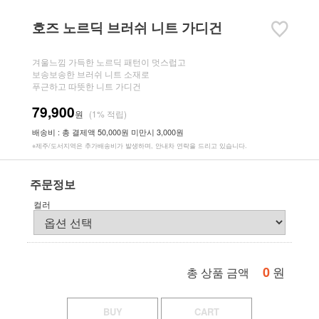
호즈 노르딕 브러쉬 니트 가디건
겨울느낌 가득한 노르딕 패턴이 멋스럽고
보송보송한 브러쉬 니트 소재로
푸근하고 따뜻한 니트 가디건
79,900
원
(1% 적립)
배송비 : 총 결제액 50,000원 미만시 3,000원
※제주/도서지역은 추가배송비가 발생하며, 안내차 연락을 드리고 있습니다.
주문정보
컬러
0
원
총 상품 금액
BUY
CART