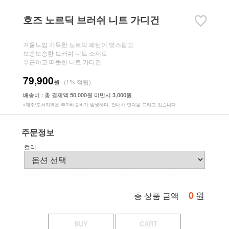
호즈 노르딕 브러쉬 니트 가디건
겨울느낌 가득한 노르딕 패턴이 멋스럽고
보송보송한 브러쉬 니트 소재로
푸근하고 따뜻한 니트 가디건
79,900
원
(1% 적립)
배송비 : 총 결제액 50,000원 미만시 3,000원
※제주/도서지역은 추가배송비가 발생하며, 안내차 연락을 드리고 있습니다.
주문정보
컬러
0
원
총 상품 금액
BUY
CART