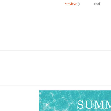
*review
()
codi