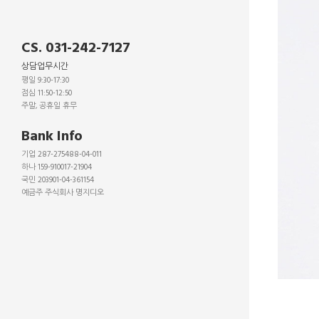
CS. 031-242-7127
상담업무시간
평일 9:30-17:30
점심 11:50-12:50
주말, 공휴일 휴무
_
Bank Info
기업 287-275488-04-011
하나 159-910017-21904
국민 203901-04-361154
예금주 주식회사 명지디오
_
_
_