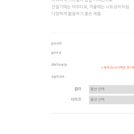
차이나넥 스타일의 집업 가디건으로
간절기에는 아우터로, 겨울에는 니트상의처럼
다양하게 활용하기 좋은 제품
p o i n t
p r i c e
d e l i v e r y
※제주/도서지역은 추가배
o p t i o n
컬러
사이즈