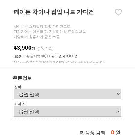
페이튼 차이나 집업 니트 가디건
차이나넥 스타일의 집업 가디건으로
간절기에는 아우터로, 겨울에는 니트상의처럼
다양하게 활용하기 좋은 제품
43,900
원
(1% 적립)
배송비 : 총 결제액 50,000원 미만시 3,000원
※제주/도서지역은 추가배송비가 발생하며, 안내차 연락을 드리고 있습니다.
주문정보
컬러
사이즈
0
원
총 상품 금액