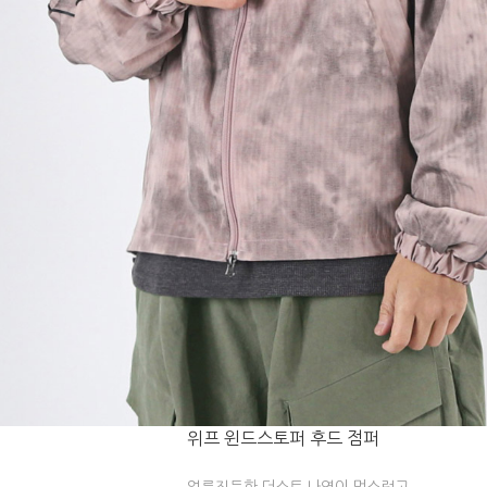
위프 윈드스토퍼 후드 점퍼