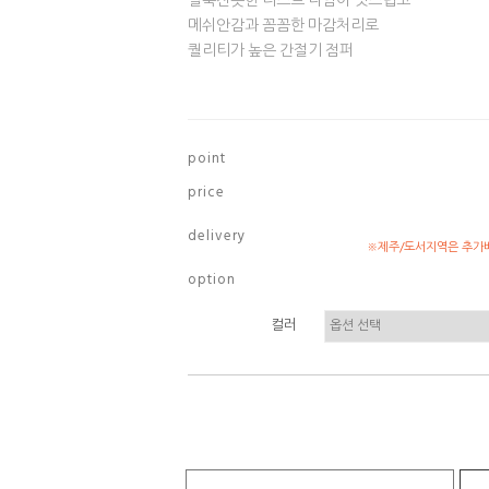
얼룩진듯한 더스트 나염이 멋스럽고
메쉬안감과 꼼꼼한 마감처리로
퀄리티가 높은 간절기 점퍼
p o i n t
p r i c e
d e l i v e r y
※제주/도서지역은 추가배
o p t i o n
컬러