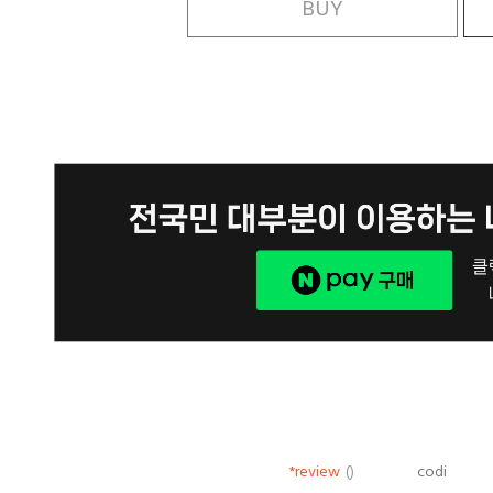
BUY
*review
()
codi