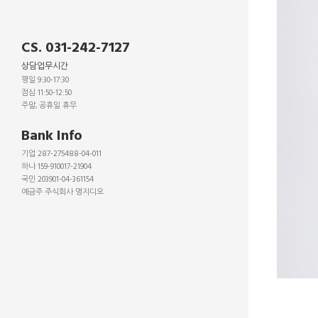
CS. 031-242-7127
상담업무시간
평일 9:30-17:30
점심 11:50-12:50
주말, 공휴일 휴무
_
Bank Info
기업 287-275488-04-011
하나 159-910017-21904
국민 203901-04-361154
예금주 주식회사 명지디오
_
_
_