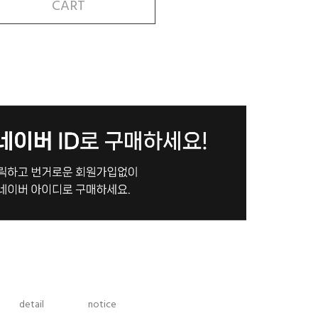
CART
detail
notice