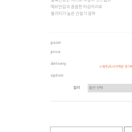
얼룩진듯한 더스트 나염이 멋스럽고
메쉬안감과 꼼꼼한 마감처리로
퀄리티가 높은 간절기 점퍼
p o i n t
p r i c e
d e l i v e r y
※제주/도서지역은 추가배
o p t i o n
컬러