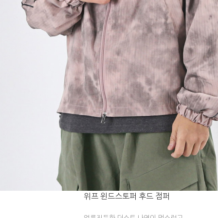
위프 윈드스토퍼 후드 점퍼