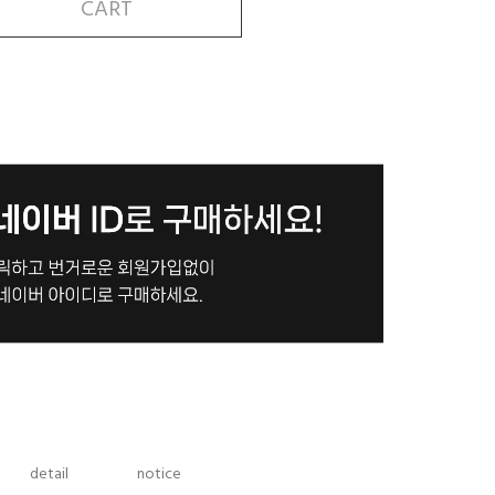
CART
detail
notice