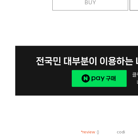
BUY
*review
()
codi