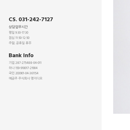
CS. 031-242-7127
상담업무시간
평일 9:30-17:30
점심 11:50-12:50
주말, 공휴일 휴무
_
Bank Info
기업 287-275488-04-011
하나 159-910017-21904
국민 203901-04-361154
예금주 주식회사 명지디오
_
_
_