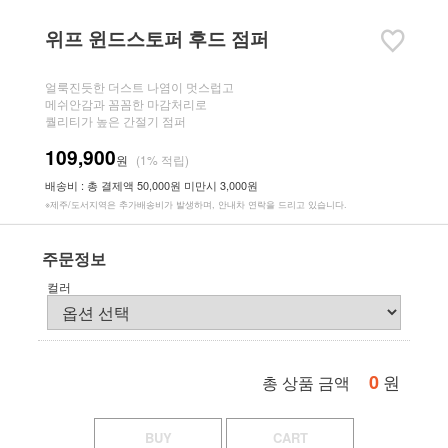
위프 윈드스토퍼 후드 점퍼
얼룩진듯한 더스트 나염이 멋스럽고
메쉬안감과 꼼꼼한 마감처리로
퀄리티가 높은 간절기 점퍼
109,900
원
(1% 적립)
배송비 : 총 결제액 50,000원 미만시 3,000원
※제주/도서지역은 추가배송비가 발생하며, 안내차 연락을 드리고 있습니다.
주문정보
컬러
0
원
총 상품 금액
BUY
CART