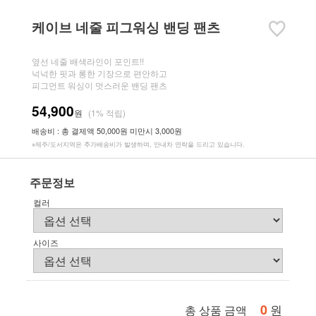
케이브 네줄 피그워싱 밴딩 팬츠
옆선 네줄 배색라인이 포인트!!
넉넉한 핏과 롱한 기장으로 편안하고
피그먼트 워싱이 멋스러운 밴딩 팬츠
54,900
원
(1% 적립)
배송비 : 총 결제액 50,000원 미만시 3,000원
※제주/도서지역은 추가배송비가 발생하며, 안내차 연락을 드리고 있습니다.
주문정보
컬러
사이즈
0
원
총 상품 금액