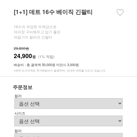
[1+1] 데트 16수 베이직 긴팔티
16수의 적당한 두께감으로
여러장 구비해두고 입기 좋은
여덟가지 컬러의 긴팔티
29,800원
24,900
원
(1% 적립)
배송비 : 총 결제액 50,000원 미만시 3,000원
※제주/도서지역은 추가배송비가 발생하며, 안내차 연락을 드리고 있습니다.
주문정보
컬러
사이즈
컬러