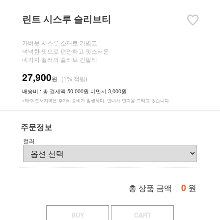
린트 시스루 슬리브티
가벼운 시스루 소재로 가볍고
넉넉한 핏으로 편안하고 멋스러운
네가지 컬러의 슬리브 긴팔티
27,900
원
(1% 적립)
배송비 : 총 결제액 50,000원 미만시 3,000원
※제주/도서지역은 추가배송비가 발생하며, 안내차 연락을 드리고 있습니다.
주문정보
컬러
0
원
총 상품 금액
BUY
CART