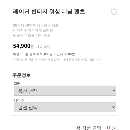
레이커 빈티지 워싱 데님 팬츠
30부터 46까지 넉넉한 사이즈!
빈티지한 워싱이 멋스러운
핏좋은 루즈핏 데님 팬츠
54,900
원
(1% 적립)
배송비 : 총 결제액 50,000원 미만시 3,000원
※제주/도서지역은 추가배송비가 발생하며, 안내차 연락을 드리고 있습니다.
주문정보
컬러
사이즈
0
원
총 상품 금액