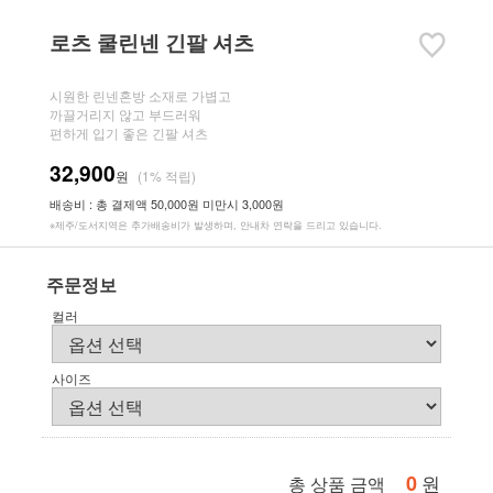
로츠 쿨린넨 긴팔 셔츠
시원한 린넨혼방 소재로 가볍고
까끌거리지 않고 부드러워
편하게 입기 좋은 긴팔 셔츠
32,900
원
(1% 적립)
배송비 : 총 결제액 50,000원 미만시 3,000원
※제주/도서지역은 추가배송비가 발생하며, 안내차 연락을 드리고 있습니다.
주문정보
컬러
사이즈
0
원
총 상품 금액