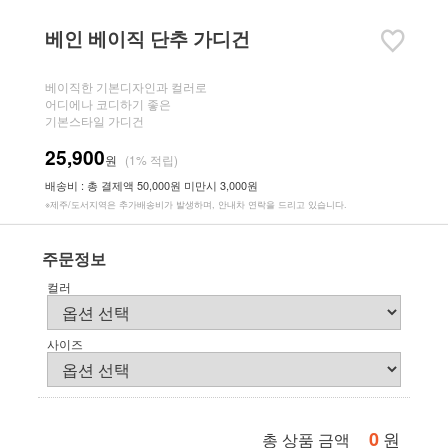
베인 베이직 단추 가디건
베이직한 기본디자인과 컬러로
어디에나 코디하기 좋은
기본스타일 가디건
25,900
원
(1% 적립)
배송비 : 총 결제액 50,000원 미만시 3,000원
※제주/도서지역은 추가배송비가 발생하며, 안내차 연락을 드리고 있습니다.
주문정보
컬러
사이즈
0
원
총 상품 금액