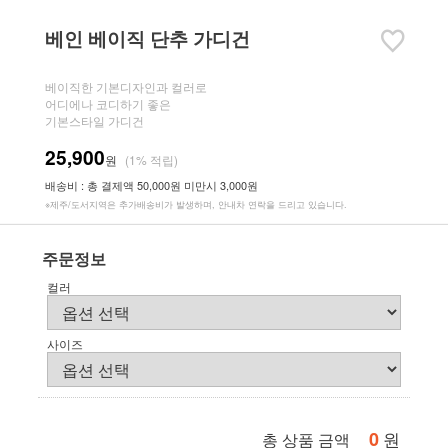
베인 베이직 단추 가디건
베이직한 기본디자인과 컬러로
어디에나 코디하기 좋은
기본스타일 가디건
25,900
원
(1% 적립)
배송비 : 총 결제액 50,000원 미만시 3,000원
※제주/도서지역은 추가배송비가 발생하며, 안내차 연락을 드리고 있습니다.
주문정보
컬러
사이즈
0
원
총 상품 금액