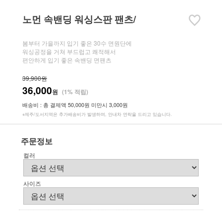
노먼 속밴딩 워싱스판 팬츠/
봄부터 가을까지 입기 좋은 30수 면원단에
워싱공정을 거쳐 부드럽고 쾌적해서
편안하게 입기 좋은 속밴딩 면팬츠
39,900원
36,000
원
(1% 적립)
배송비 : 총 결제액 50,000원 미만시 3,000원
※제주/도서지역은 추가배송비가 발생하며, 안내차 연락을 드리고 있습니다.
주문정보
컬러
사이즈