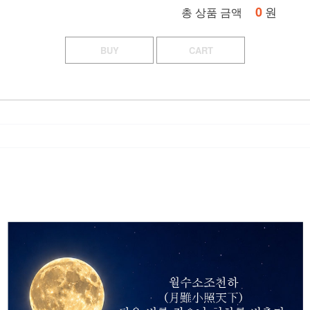
0
원
총 상품 금액
BUY
CART