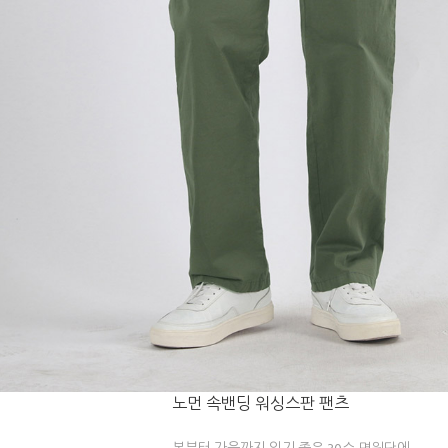
노먼 속밴딩 워싱스판 팬츠