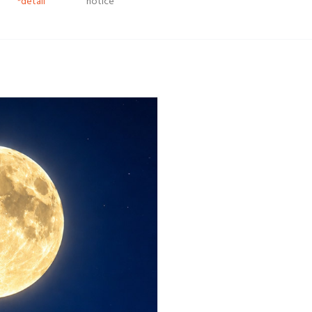
*detail
notice