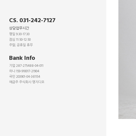
CS. 031-242-7127
상담업무시간
평일 9:30-17:30
점심 11:50-12:50
주말, 공휴일 휴무
_
Bank Info
기업 287-275488-04-011
하나 159-910017-21904
국민 203901-04-361154
예금주 주식회사 명지디오
_
_
_