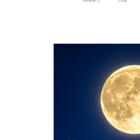
review
()
codi