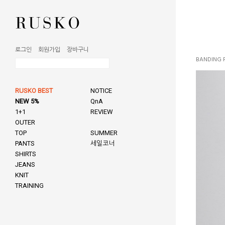
로그인
회원가입
장바구니
BANDING 
RUSKO BEST
NOTICE
NEW 5%
QnA
1+1
REVIEW
OUTER
TOP
SUMMER
PANTS
세일코너
SHIRTS
JEANS
KNIT
TRAINING