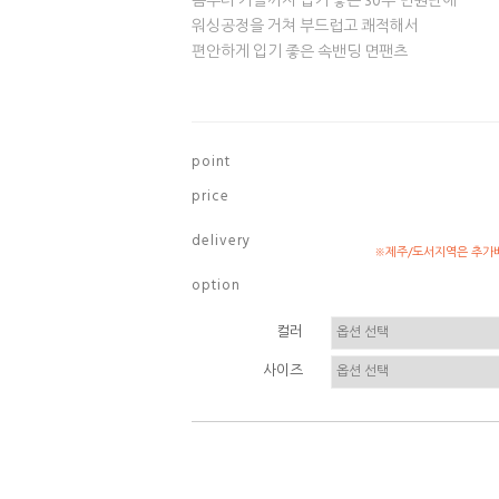
봄부터 가을까지 입기 좋은 30수 면원단에
워싱공정을 거쳐 부드럽고 쾌적해서
편안하게 입기 좋은 속밴딩 면팬츠
p o i n t
p r i c e
d e l i v e r y
※제주/도서지역은 추가배
o p t i o n
컬러
사이즈