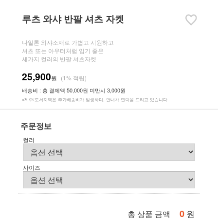
루츠 와샤 반팔 셔츠 자켓
나일론 와샤소재로 가볍고 시원하고
셔츠 또는 아우터처럼 입기 좋은
세가지 컬러의 반팔 셔츠자켓
25,900
원
(1% 적립)
배송비 : 총 결제액 50,000원 미만시 3,000원
※제주/도서지역은 추가배송비가 발생하며, 안내차 연락을 드리고 있습니다.
주문정보
컬러
사이즈
0
원
총 상품 금액