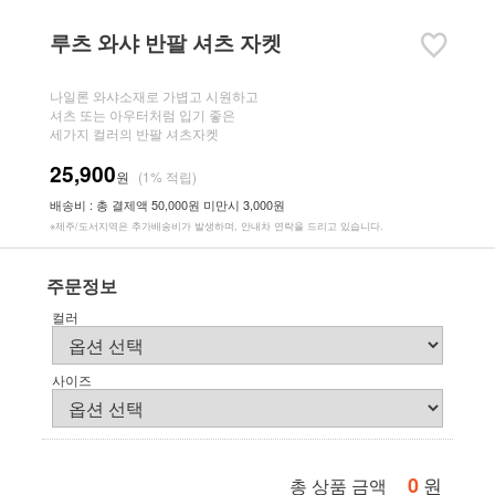
루츠 와샤 반팔 셔츠 자켓
나일론 와샤소재로 가볍고 시원하고
셔츠 또는 아우터처럼 입기 좋은
세가지 컬러의 반팔 셔츠자켓
25,900
원
(1% 적립)
배송비 : 총 결제액 50,000원 미만시 3,000원
※제주/도서지역은 추가배송비가 발생하며, 안내차 연락을 드리고 있습니다.
주문정보
컬러
사이즈
0
원
총 상품 금액