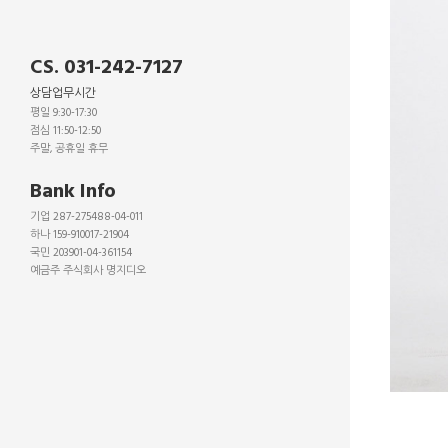
CS. 031-242-7127
상담업무시간
평일 9:30-17:30
점심 11:50-12:50
주말, 공휴일 휴무
_
Bank Info
기업 287-275488-04-011
하나 159-910017-21904
국민 203901-04-361154
예금주 주식회사 명지디오
_
_
_