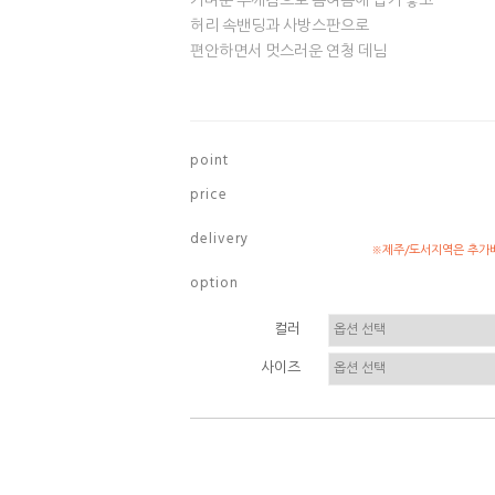
가벼운 두께감으로 봄여름에 입기 좋고
허리 속밴딩과 사방스판으로
편안하면서 멋스러운 연청 데님
p o i n t
p r i c e
d e l i v e r y
※제주/도서지역은 추가배
o p t i o n
컬러
사이즈