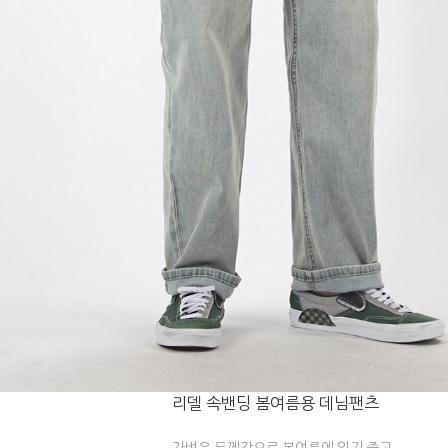
리델 속밴딩 봄여름용 데님팬츠