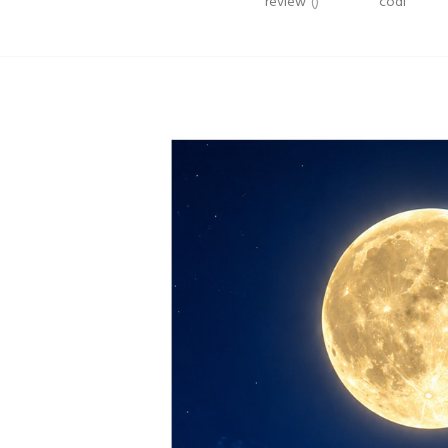
review
()
codi