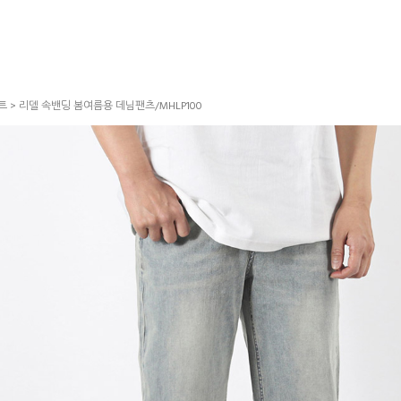
트
> 리델 속밴딩 봄여름용 데님팬츠/MHLP100