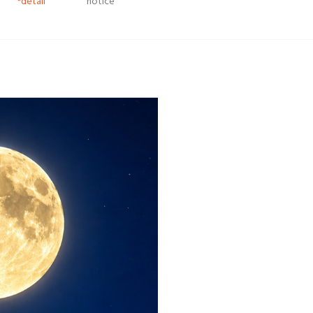
*detail
notice