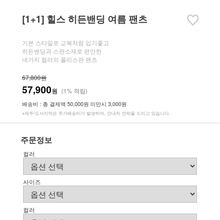
[1+1] 힐스 히든밴딩 여름 팬츠
기본 스타일로 교복처럼 입기좋고
히든밴딩과 스판소재로 편안한
네가지 컬러의 폴리스판 팬츠
67,800원
57,900
원
(1% 적립)
배송비 : 총 결제액 50,000원 미만시 3,000원
※제주/도서지역은 추가배송비가 발생하며, 안내차 연락을 드리고 있습니다.
주문정보
컬러
사이즈
컬러