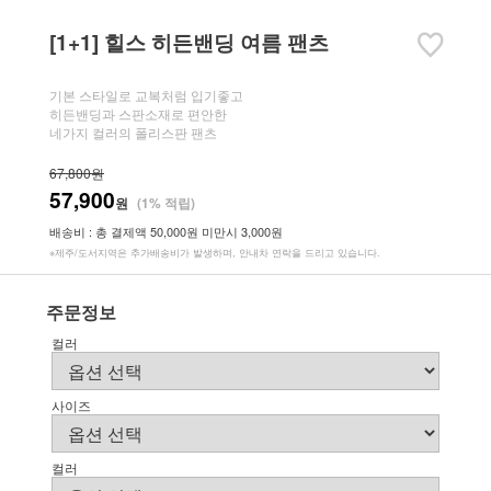
[1+1] 힐스 히든밴딩 여름 팬츠
기본 스타일로 교복처럼 입기좋고
히든밴딩과 스판소재로 편안한
네가지 컬러의 폴리스판 팬츠
67,800원
57,900
원
(1% 적립)
배송비 : 총 결제액 50,000원 미만시 3,000원
※제주/도서지역은 추가배송비가 발생하며, 안내차 연락을 드리고 있습니다.
주문정보
컬러
사이즈
컬러