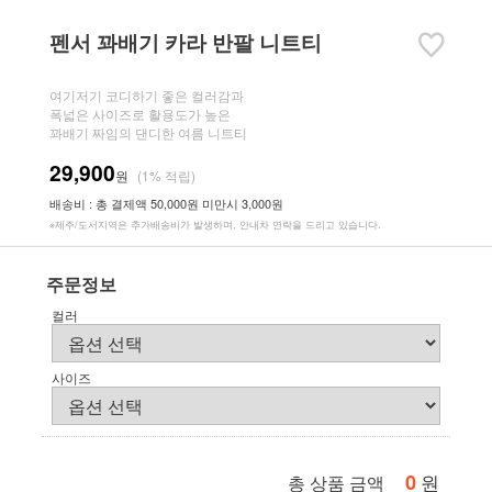
펜서 꽈배기 카라 반팔 니트티
여기저기 코디하기 좋은 컬러감과
폭넓은 사이즈로 활용도가 높은
꽈배기 짜임의 댄디한 여름 니트티
29,900
원
(1% 적립)
배송비 : 총 결제액 50,000원 미만시 3,000원
※제주/도서지역은 추가배송비가 발생하며, 안내차 연락을 드리고 있습니다.
주문정보
컬러
사이즈
0
원
총 상품 금액