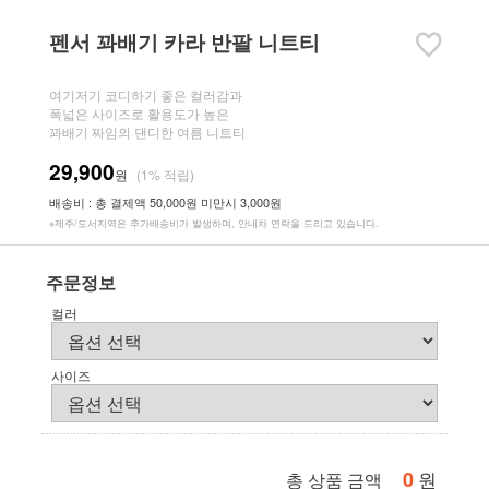
펜서 꽈배기 카라 반팔 니트티
여기저기 코디하기 좋은 컬러감과
폭넓은 사이즈로 활용도가 높은
꽈배기 짜임의 댄디한 여름 니트티
29,900
원
(1% 적립)
배송비 : 총 결제액 50,000원 미만시 3,000원
※제주/도서지역은 추가배송비가 발생하며, 안내차 연락을 드리고 있습니다.
주문정보
컬러
사이즈
0
원
총 상품 금액