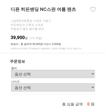
디픈 히든밴딩 NC스판 여름 팬츠
나일론&코튼혼방 소재로 가볍고
히든밴딩과 신축성 소재로
착용감이 좋은 봄여름 팬츠
39,900
원
(1% 적립)
배송비 : 총 결제액 50,000원 미만시 3,000원
※제주/도서지역은 추가배송비가 발생하며, 안내차 연락을 드리고 있습니다.
주문정보
컬러
사이즈
0
원
총 상품 금액