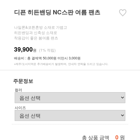
디픈 히든밴딩 NC스판 여름 팬츠
나일론&코튼혼방 소재로 가볍고
히든밴딩과 신축성 소재로
착용감이 좋은 봄여름 팬츠
39,900
원
(1% 적립)
배송비 : 총 결제액 50,000원 미만시 3,000원
※제주/도서지역은 추가배송비가 발생하며, 안내차 연락을 드리고 있습니다.
주문정보
컬러
사이즈
0
원
총 상품 금액