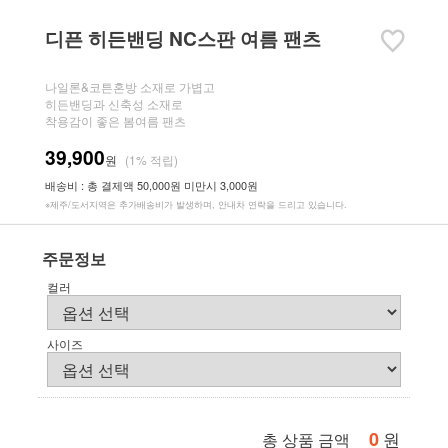
디픈 히든밴딩 NC스판 여름 팬츠
나일론&코튼혼방 소재로 가볍고
히든밴딩과 신축성 소재로
착용감이 좋은 봄여름 팬츠
39,900
원
(1% 적립)
배송비 : 총 결제액 50,000원 미만시 3,000원
※제주/도서지역은 추가배송비가 발생하며, 안내차 연락을 드리고 있습니다.
주문정보
컬러
사이즈
0
원
총 상품 금액