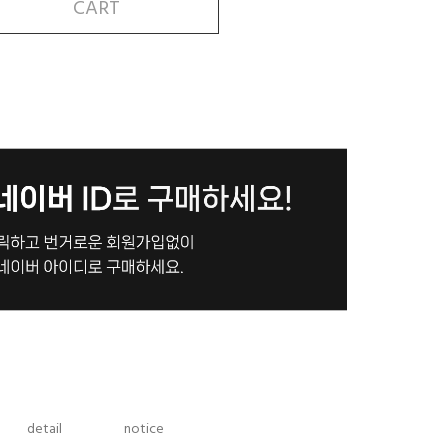
CART
detail
notice