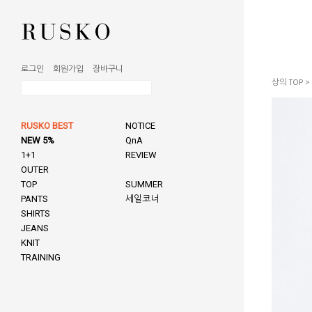
로그인
회원가입
장바구니
상의 TOP
>
RUSKO BEST
NOTICE
NEW 5%
QnA
1+1
REVIEW
OUTER
TOP
SUMMER
PANTS
세일코너
SHIRTS
JEANS
KNIT
TRAINING