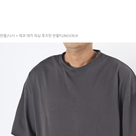
반팔/나시
> 레코 데끼 워싱 루즈핏 반팔티/NOST031