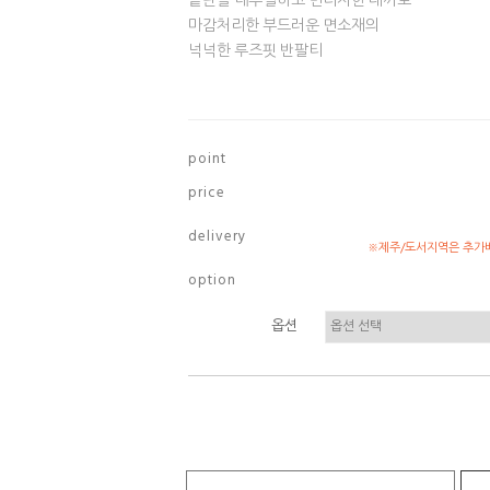
끝단을 내추럴하고 빈티지한 데끼로
마감처리한 부드러운 면소재의
넉넉한 루즈핏 반팔티
p o i n t
p r i c e
d e l i v e r y
※제주/도서지역은 추가배
o p t i o n
옵션