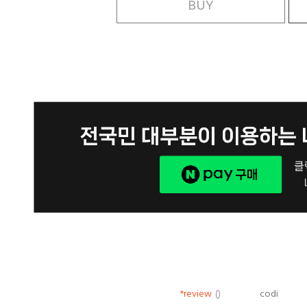
BUY
*review
()
codi