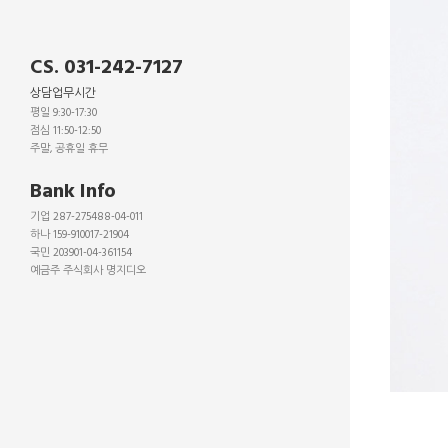
CS. 031-242-7127
상담업무시간
평일 9:30-17:30
점심 11:50-12:50
주말, 공휴일 휴무
_
Bank Info
기업 287-275488-04-011
하나 159-910017-21904
국민 203901-04-361154
예금주 주식회사 명지디오
_
_
_