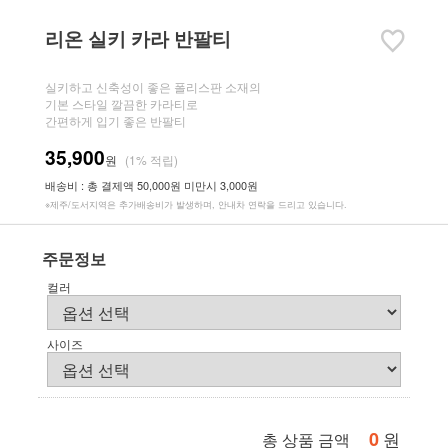
리온 실키 카라 반팔티
실키하고 신축성이 좋은 폴리스판 소재의
기본 스타일 깔끔한 카라티로
간편하게 입기 좋은 반팔티
35,900
원
(1% 적립)
배송비 : 총 결제액 50,000원 미만시 3,000원
※제주/도서지역은 추가배송비가 발생하며, 안내차 연락을 드리고 있습니다.
주문정보
컬러
사이즈
0
원
총 상품 금액