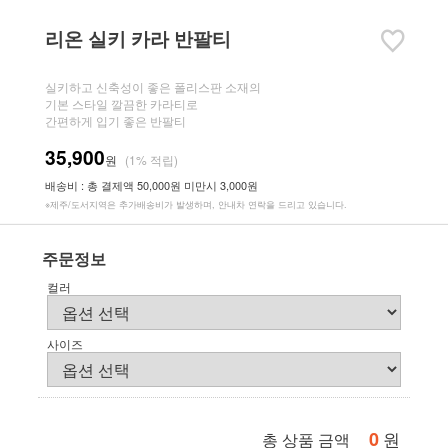
리온 실키 카라 반팔티
실키하고 신축성이 좋은 폴리스판 소재의
기본 스타일 깔끔한 카라티로
간편하게 입기 좋은 반팔티
35,900
원
(1% 적립)
배송비 : 총 결제액 50,000원 미만시 3,000원
※제주/도서지역은 추가배송비가 발생하며, 안내차 연락을 드리고 있습니다.
주문정보
컬러
사이즈
0
원
총 상품 금액