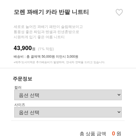
모렌 꽈배기 카라 반팔 니트티
세로로 늘어진 꽈배기 패턴이 슬림해보이고
통풍성 좋은 짜임과 텐셀과 린넨혼방으로
시원하게 입기 좋은 여름 니트티
43,900
원
(1% 적립)
배송비 : 총 결제액 50,000원 미만시 3,000원
※제주/도서지역은 추가배송비가 발생하며, 안내차 연락을 드리고 있습니다.
주문정보
컬러
사이즈
0
원
총 상품 금액