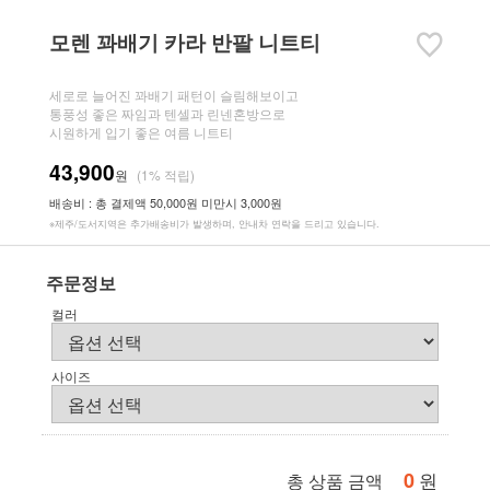
모렌 꽈배기 카라 반팔 니트티
세로로 늘어진 꽈배기 패턴이 슬림해보이고
통풍성 좋은 짜임과 텐셀과 린넨혼방으로
시원하게 입기 좋은 여름 니트티
43,900
원
(1% 적립)
배송비 : 총 결제액 50,000원 미만시 3,000원
※제주/도서지역은 추가배송비가 발생하며, 안내차 연락을 드리고 있습니다.
주문정보
컬러
사이즈
0
원
총 상품 금액