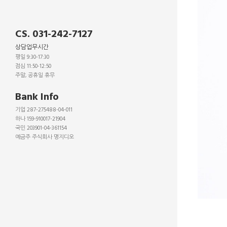
CS. 031-242-7127
상담업무시간
평일 9:30-17:30
점심 11:50-12:50
주말, 공휴일 휴무
_
Bank Info
기업 287-275488-04-011
하나 159-910017-21904
국민 203901-04-361154
예금주 주식회사 명지디오
_
_
_