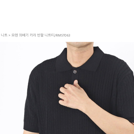
>
니트
> 모렌 꽈배기 카라 반팔 니트티/RMST063