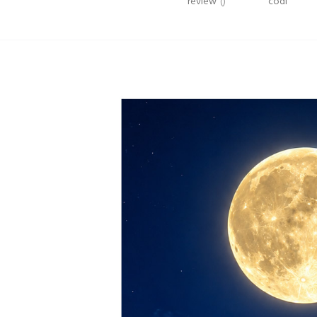
review
()
codi