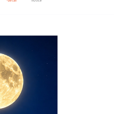
*detail
notice