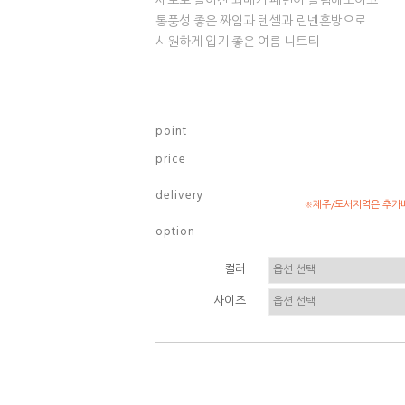
세로로 늘어진 꽈배기 패턴이 슬림해보이고
통풍성 좋은 짜임과 텐셀과 린넨혼방으로
시원하게 입기 좋은 여름 니트티
p o i n t
p r i c e
d e l i v e r y
※제주/도서지역은 추가배
o p t i o n
컬러
사이즈