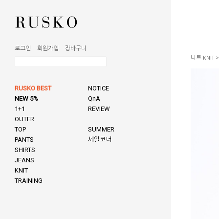
로그인
회원가입
장바구니
니트 KNIT
RUSKO BEST
NOTICE
NEW 5%
QnA
1+1
REVIEW
OUTER
TOP
SUMMER
PANTS
세일코너
SHIRTS
JEANS
KNIT
TRAINING