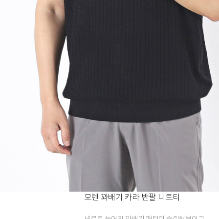
모렌 꽈배기 카라 반팔 니트티