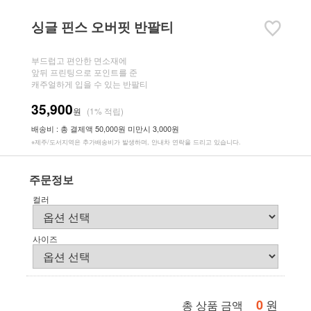
싱글 핀스 오버핏 반팔티
부드럽고 편안한 면소재에
앞뒤 프린팅으로 포인트를 준
캐주얼하게 입을 수 있는 반팔티
35,900
원
(1% 적립)
배송비 : 총 결제액 50,000원 미만시 3,000원
※제주/도서지역은 추가배송비가 발생하며, 안내차 연락을 드리고 있습니다.
주문정보
컬러
사이즈
0
원
총 상품 금액