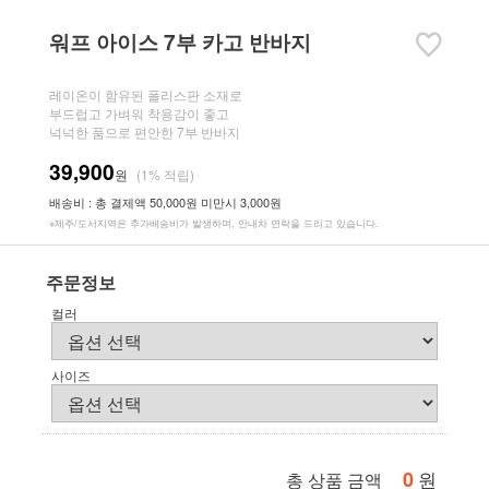
워프 아이스 7부 카고 반바지
레이온이 함유된 폴리스판 소재로
부드럽고 가벼워 착용감이 좋고
넉넉한 품으로 편안한 7부 반바지
39,900
원
(1% 적립)
배송비 : 총 결제액 50,000원 미만시 3,000원
※제주/도서지역은 추가배송비가 발생하며, 안내차 연락을 드리고 있습니다.
주문정보
컬러
사이즈
0
원
총 상품 금액