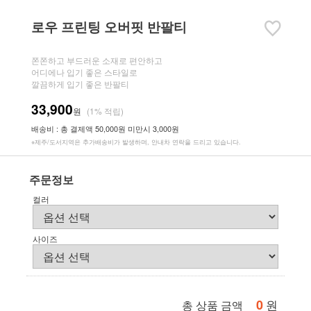
로우 프린팅 오버핏 반팔티
쫀쫀하고 부드러운 소재로 편안하고
어디에나 입기 좋은 스타일로
깔끔하게 입기 좋은 반팔티
33,900
원
(1% 적립)
배송비 : 총 결제액 50,000원 미만시 3,000원
※제주/도서지역은 추가배송비가 발생하며, 안내차 연락을 드리고 있습니다.
주문정보
컬러
사이즈
0
원
총 상품 금액