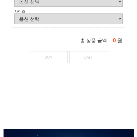
사이즈
0
원
총 상품 금액
BUY
CART