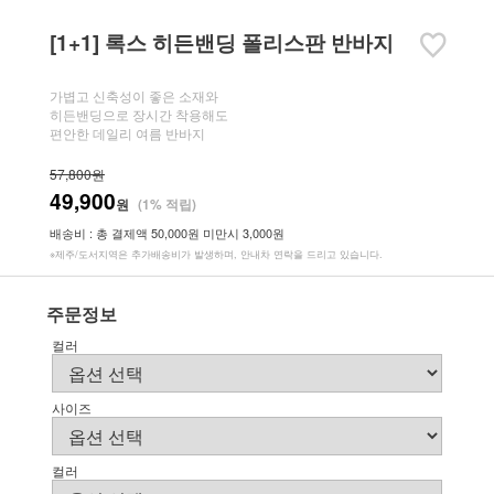
[1+1] 록스 히든밴딩 폴리스판 반바지
가볍고 신축성이 좋은 소재와
히든밴딩으로 장시간 착용해도
편안한 데일리 여름 반바지
57,800원
49,900
원
(1% 적립)
배송비 : 총 결제액 50,000원 미만시 3,000원
※제주/도서지역은 추가배송비가 발생하며, 안내차 연락을 드리고 있습니다.
주문정보
컬러
사이즈
컬러