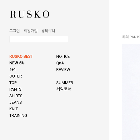
로그인
회원가입
장바구니
하의 PANT
RUSKO BEST
NOTICE
NEW 5%
QnA
1+1
REVIEW
OUTER
TOP
SUMMER
PANTS
세일코너
SHIRTS
JEANS
KNIT
TRAINING