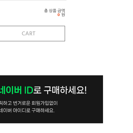
총 상품 금액
0
원
CART