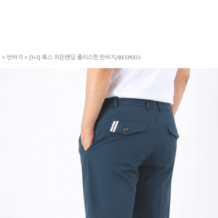
S
>
반바지
> [1+1] 록스 히든밴딩 폴리스판 반바지/BESP003