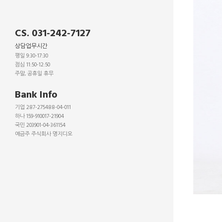
CS. 031-242-7127
상담업무시간
평일 9:30-17:30
점심 11:50-12:50
주말, 공휴일 휴무
_
Bank Info
기업 287-275488-04-011
하나 159-910017-21904
국민 203901-04-361154
예금주 주식회사 명지디오
_
_
_