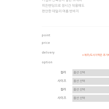
가볍고 신축성이 좋은 소재와
히든밴딩으로 장시간 착용해도
편안한 데일리 여름 반바지
p o i n t
p r i c e
d e l i v e r y
※제주/도서지역은 추가배
o p t i o n
컬러
사이즈
컬러
사이즈