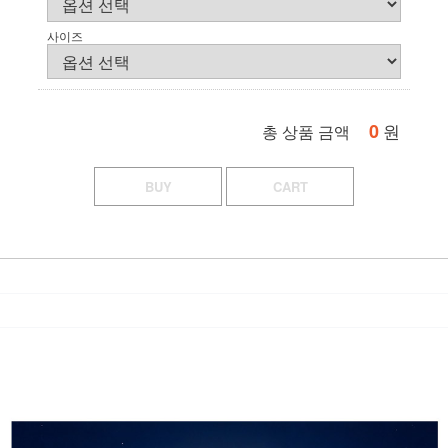
사이즈
0
원
총 상품 금액
BUY
CART