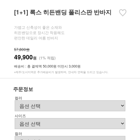
[1+1] 록스 히든밴딩 폴리스판 반바지
가볍고 신축성이 좋은 소재와
히든밴딩으로 장시간 착용해도
편안한 데일리 여름 반바지
57,800원
49,900
원
(1% 적립)
배송비 : 총 결제액 50,000원 미만시 3,000원
※제주/도서지역은 추가배송비가 발생하며, 안내차 연락을 드리고 있습니다.
주문정보
컬러
사이즈
컬러