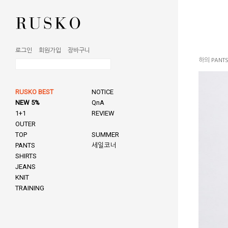
로그인
회원가입
장바구니
하의 PANT
RUSKO BEST
NOTICE
NEW 5%
QnA
1+1
REVIEW
OUTER
TOP
SUMMER
PANTS
세일코너
SHIRTS
JEANS
KNIT
TRAINING