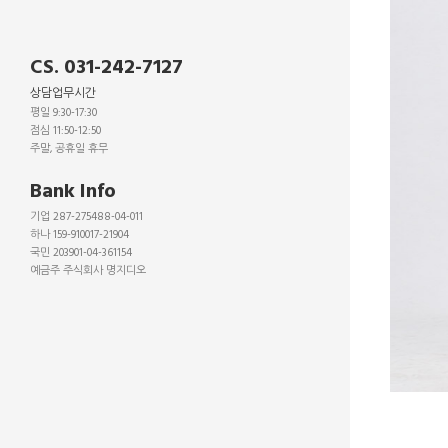
CS. 031-242-7127
상담업무시간
평일 9:30-17:30
점심 11:50-12:50
주말, 공휴일 휴무
_
Bank Info
기업 287-275488-04-011
하나 159-910017-21904
국민 203901-04-361154
예금주 주식회사 명지디오
_
_
_