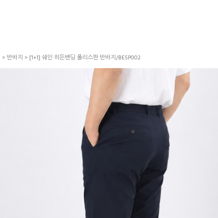
S
>
반바지
> [1+1] 쉐인 히든밴딩 폴리스판 반바지/BESP002