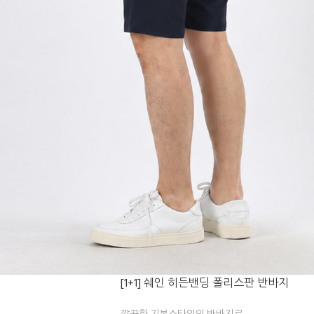
[1+1] 쉐인 히든밴딩 폴리스판 반바지