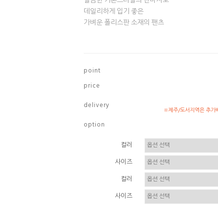
깔끔한 기본스타일의 반바지로
데일리하게 입기 좋은
가벼운 폴리스판 소재의 팬츠
p o i n t
p r i c e
d e l i v e r y
※제주/도서지역은 추가배
o p t i o n
컬러
사이즈
컬러
사이즈