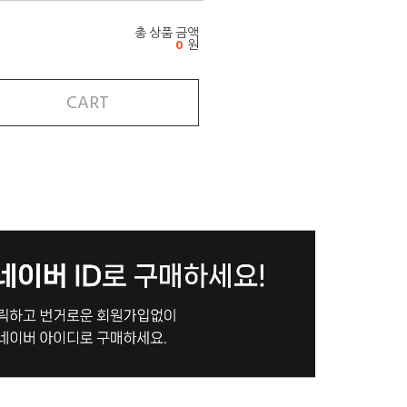
총 상품 금액
0
원
CART